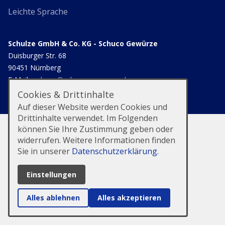
Leichte Sprache
Schulze GmbH & Co. KG - Schuco Gewürze
Duisburger Str. 68
90451 Nürnberg
E-Mail:
schuco@schuco-gewuerze.de
Tel.:
+49(0)911 646055/6
Cookies & Drittinhalte
Auf dieser Website werden Cookies und
Drittinhalte verwendet. Im Folgenden
können Sie Ihre Zustimmung geben oder
widerrufen. Weitere Informationen finden
Sie in unserer
Datenschutzerklärung.
Einstellungen
Alles ablehnen
Alles akzeptieren